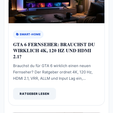
📚 SMART-HOME
GTA 6 FERNSEHER: BRAUCHST DU
WIRKLICH 4K, 120 HZ UND HDMI
2.1?
Brauchst du für GTA 6 wirklich einen neuen
Fernseher? Der Ratgeber ordnet 4K, 120 Hz,
HDMI 2.1, VRR, ALLM und Input Lag ein,
vergleicht OLED, QLED und Mini-LED nach
Raumsituation und zeigt, wann ein Upgrade
RATGEBER LESEN
sinnvoll ist – ohne Versprechen zur noch
unbekannten GTA-6-Performance.