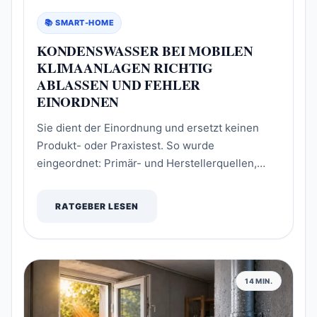
📚 SMART-HOME
KONDENSWASSER BEI MOBILEN
KLIMAANLAGEN RICHTIG
ABLASSEN UND FEHLER
EINORDNEN
Sie dient der Einordnung und ersetzt keinen
Produkt- oder Praxistest. So wurde
eingeordnet: Primär- und Herstellerquellen,
klare Bedingungen und eine getrennte
Kennzeichnung von Fakten, Rechenbeispielen
RATGEBER LESEN
und redaktionellen Empfehlungen.
14 MIN.