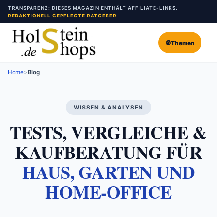
Zum
TRANSPARENZ: DIESES MAGAZIN ENTHÄLT AFFILIATE-LINKS.
Inhalt
REDAKTIONELL GEPFLEGTE RATGEBER
springen
🧭
Themen
Home
>
Blog
WISSEN & ANALYSEN
TESTS, VERGLEICHE &
KAUFBERATUNG FÜR
HAUS, GARTEN UND
HOME-OFFICE