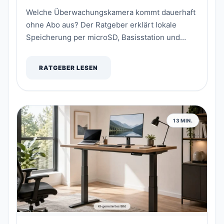
Welche Überwachungskamera kommt dauerhaft
ohne Abo aus? Der Ratgeber erklärt lokale
Speicherung per microSD, Basisstation und
NVR, die wichtigsten Kaufkriterien und
Datenschutz-Grundregeln – mit vier
RATGEBER LESEN
redaktionellen Empfehlungen vom Solar-Kit bis
zum Set mit HomeBase 3.
13 MIN.