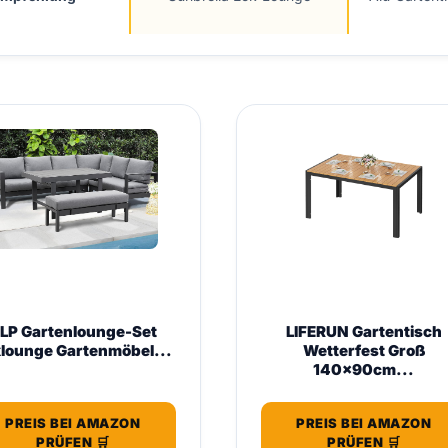
LP Gartenlounge-Set
LIFERUN Gartentisch
lounge Gartenmöbel...
Wetterfest Groß
140x90cm...
PREIS BEI AMAZON
PREIS BEI AMAZON
PRÜFEN 🛒
PRÜFEN 🛒