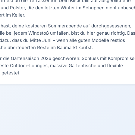
ffnest du die Terrassentür. Dein Blick fällt auf ausgeblichene
h und Polster, die den letzten Winter im Schuppen nicht unbesc
t im Keller.
r hast, deine kostbaren Sommerabende auf durchgesessenen,
e bei jedem Windstoß umfallen, bist du hier genau richtig. Da
dazu, dass du Mitte Juni – wenn alle guten Modelle restlos
che überteuerten Reste im Baumarkt kaufst.
für die Gartensaison 2026 geschworen: Schluss mit Kompromisse
feste Outdoor-Lounges, massive Gartentische und flexible
 getestet.