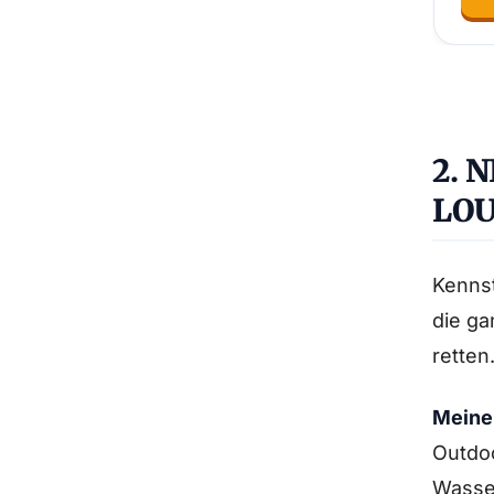
2. 
LO
Kennst
die ga
retten
Meine 
Outdoo
Wasser