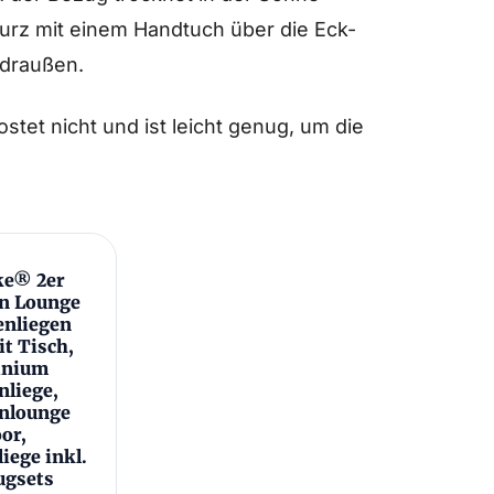
urz mit einem Handtuch über die Eck-
 draußen.
tet nicht und ist leicht genug, um die
ke® 2er
n Lounge
nliegen
it Tisch,
inium
nliege,
nlounge
or,
liege inkl.
ugsets