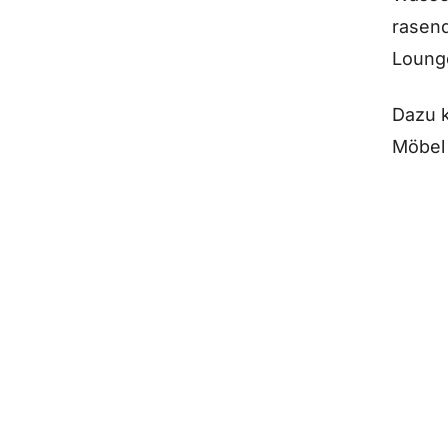
rasend
Lounge
Dazu k
Möbel