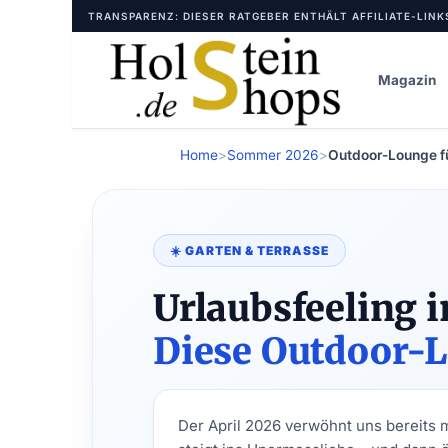
Zum
TRANSPARENZ: DIESER RATGEBER ENTHÄLT AFFILIATE-LINK
Inhalt
springen
Magazin
Home
>
Sommer 2026
>
Outdoor-Lounge fü
☀️ GARTEN & TERRASSE
Urlaubsfeeling 
Diese Outdoor-L
Der April 2026 verwöhnt uns bereits 