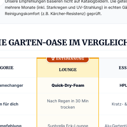
Unsere Empfehlungen basieren nicht auf Katalogbildern. Die ge
mehrere Monate (inkl. Starkregen und UV-Strahlung) in echten Gä
Reinigungskomfort (z.B. Kärcher-Resistenz) geprüft.
DIE GARTEN-OASE IM VERGLEIC
🏆 ENTSPANNUNG
GORIE
ESS
LOUNGE
amechanger
Quick-Dry-Foam
HPL
Nach Regen in 30 Min
n für dich
Kratz- &
trocken
Empfehlung
Sunbrella Eck-Lounge
Alu-Gartent