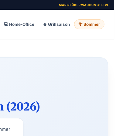
MARKTÜBERWACHUNG:
LIVE
💻 Home-Office
🔥 Grillsaison
🌴 Sommer
h (2026)
ommer