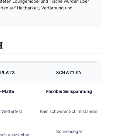
testeten Loungemöbel und Tische wurden über
rten auf Haltbarkeit, Verfärbung und
H
PLATZ
SCHATTEN
-Platte
Flexible Seilspannung
 Wetterfest
Kein schwerer Schirmständer
Sonnensegel
isch ausziehbar