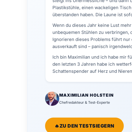
steigt ins Unermessliche – und dann ö
Plastikstühle, einen wackeligen Tisc
überstanden haben. Die Laune ist sofor
Wenn du dieses Jahr keine Lust meh
unbequemen Stühlen zu verbringen, di
Ignorieren dieses Problems führt nur 
ausverkauft sind – panisch irgendwel
Ich bin Maximilian und ich habe mir 
den letzten 3 Jahren habe ich wetter
Schattenspender auf Herz und Nieren
MAXIMILIAN HOLSTEIN
Chefredakteur & Test-Experte
🔥
ZU DEN TESTSIEGERN