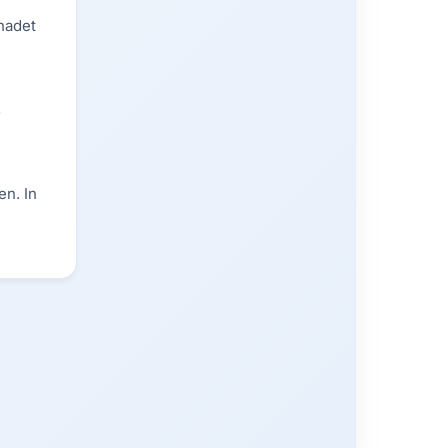
hadet
s
n. In