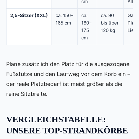
cm
Allr
2,5-Sitzer (XXL)
ca. 150–
ca.
ca. 90
Garte
165 cm
160–
bis über
Platz
175
120 kg
Lieg
cm
Plane zusätzlich den Platz für die ausgezogene
Fußstütze und den Laufweg vor dem Korb ein –
der reale Platzbedarf ist meist größer als die
reine Sitzbreite.
VERGLEICHSTABELLE:
UNSERE TOP-STRANDKÖRBE