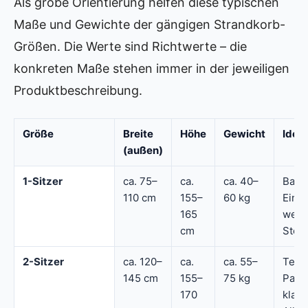
Als grobe Orientierung helfen diese typischen
Maße und Gewichte der gängigen Strandkorb-
Größen. Die Werte sind Richtwerte – die
konkreten Maße stehen immer in der jeweiligen
Produktbeschreibung.
Größe
Breite
Höhe
Gewicht
Ideal
(außen)
1-Sitzer
ca. 75–
ca.
ca. 40–
Balk
110 cm
155–
60 kg
Einze
165
weni
cm
Stell
2-Sitzer
ca. 120–
ca.
ca. 55–
Terr
145 cm
155–
75 kg
Paar
170
klass