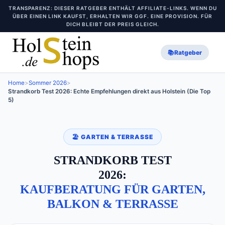
TRANSPARENZ: DIESER RATGEBER ENTHÄLT AFFILIATE-LINKS. WENN DU
ÜBER EINEN LINK KAUFST, ERHALTEN WIR GGF. EINE PROVISION. FÜR
DICH BLEIBT DER PREIS GLEICH.
📚
Ratgeber
Home
>
Sommer 2026
>
Strandkorb Test 2026: Echte Empfehlungen direkt aus Holstein (Die Top
5)
🏖️ GARTEN & TERRASSE
STRANDKORB TEST
2026:
KAUFBERATUNG FÜR GARTEN,
BALKON & TERRASSE