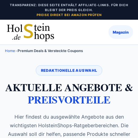
Zum
TRANSPARENZ: DIESE SEITE ENTHÄLT AFFILIATE-LINKS. FÜR DICH
Inhalt
BLEIBT DER PREIS GLEICH.
PREISE DIREKT BEI AMAZON PRÜFEN
springen
Magazin
Home
>
Premium Deals & Versteckte Coupons
REDAKTIONELLE AUSWAHL
AKTUELLE ANGEBOTE &
PREISVORTEILE
Hier findest du ausgewählte Angebote aus den
wichtigsten HolsteinShops-Ratgeberbereichen. Die
Auswahl soll dir helfen, passende Produkte schneller