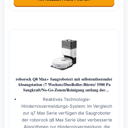
roborock Q8 Max+ Saugroboterr mit selbstentleerender
Absaugstation (7 Wochen)/DuoRoller-Bürste/ 5500 Pa
Saugkraft/No-Go-Zonen/Reinigung entlang der
Bodenlinien/(Q7 Upgrade), Weiß, (Q80ULL-max+-blanc)
Reaktives Technologie-
Hindernisvermeidungs-System: Im Vergleich
zur q7 Max Serie verfügen die Saugroboter
der roborock q8 Max Serie über verbesserte
Algorithmen zur Hindernisvermeidung, die