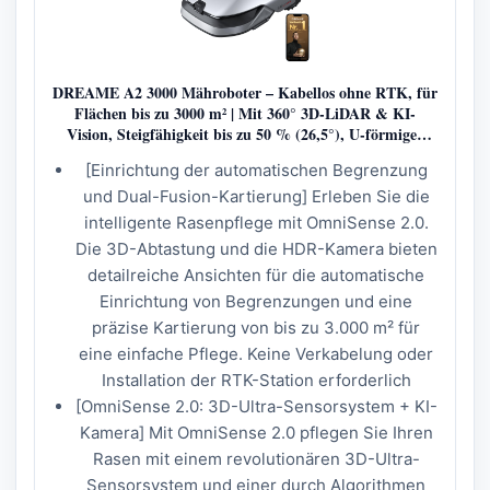
DREAME A2 3000 Mähroboter – Kabellos ohne RTK, für
Flächen bis zu 3000 m² | Mit 360° 3D-LiDAR & KI-
Vision, Steigfähigkeit bis zu 50 % (26,5°), U-förmiger
Mähpfad, 5 cm EdgeMaster-Präzisionsschnitt 66.5 cm x
[Einrichtung der automatischen Begrenzung
27 cm x 43.9 cm Mower A2
und Dual-Fusion-Kartierung] Erleben Sie die
intelligente Rasenpflege mit OmniSense 2.0.
Die 3D-Abtastung und die HDR-Kamera bieten
detailreiche Ansichten für die automatische
Einrichtung von Begrenzungen und eine
präzise Kartierung von bis zu 3.000 m² für
eine einfache Pflege. Keine Verkabelung oder
Installation der RTK-Station erforderlich
[OmniSense 2.0: 3D-Ultra-Sensorsystem + KI-
Kamera] Mit OmniSense 2.0 pflegen Sie Ihren
Rasen mit einem revolutionären 3D-Ultra-
Sensorsystem und einer durch Algorithmen