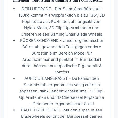
einstellbar | Büro Stuhl & Gaming Stuhl | Computerstuhl
Home Office Chair Ergonomic | Drehstuhl 150 kg
DEIN UPGRADE - Der SmartSeat Bürostuhl
150kg kommt mit Wippfunktion bis zu 135°, 3D
Kopfstütze aus PU-Leder, atmungsaktivem
Nylon-Mesh, 3D Flip-Up Armlehnen und
unseren leisen Gaming Chair Blade Wheels
RÜCKENSCHONEND - Unser ergonomischer
Bürostuhl gewinnt den Test gegen andere
Bürostühle im Bereich Möbel für
Arbeitszimmer und punktet im Bürobedarf
durch höchste orthopädische Ergonomik &
Komfort
AUF DICH ANGEPASST - Du kannst den
Schreibstuhl ergonomisch völlig auf dich
anpassen, dank Lendenwirbelstütze, 3D Flip-
Up Armlehnen und 3D Chefsessel Kopfstütze
- Dein neuer ergonomischer Stuhl
LAUTLOS GLEITEND - Mit den super-leisen
Bladewheels schont der Bürosessel deinen