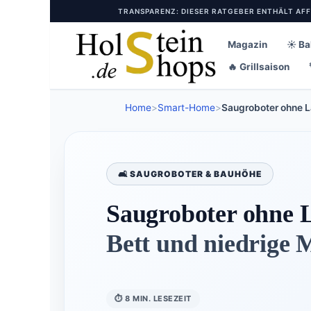
Zum
TRANSPARENZ: DIESER RATGEBER ENTHÄLT AFFIL
Inhalt
springen
Magazin
☀️ B
🔥 Grillsaison
Home
>
Smart-Home
>
Saugroboter ohne La
🛋️ SAUGROBOTER & BAUHÖHE
Saugroboter ohne 
Bett und niedrige 
⏱ 8 MIN. LESEZEIT