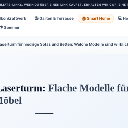
IATE-LINKS. WENN DU ÜBER EINEN LINK KAUFST, ERHALTEN WIR GGF. EINE P
alkonkraftwerk
🏖️ Garten & Terrasse
🏠 Smart Home
💻 H
🌴 Sommer
serturm für niedrige Sofas und Betten: Welche Modelle sind wirklic
Laserturm:
Flache Modelle für
Möbel