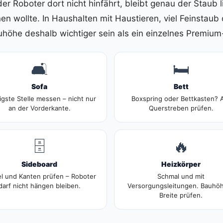
er Roboter dort nicht hinfährt, bleibt genau der Staub l
nen wollte. In Haushalten mit Haustieren, viel Feinsta
uhöhe deshalb wichtiger sein als ein einzelnes Premium
🛋️
🛏️
Sofa
Bett
igste Stelle messen – nicht nur
Boxspring oder Bettkasten? 
an der Vorderkante.
Querstreben prüfen.
🗄️
🔥
Sideboard
Heizkörper
l und Kanten prüfen – Roboter
Schmal und mit
darf nicht hängen bleiben.
Versorgungsleitungen. Bauhö
Breite prüfen.