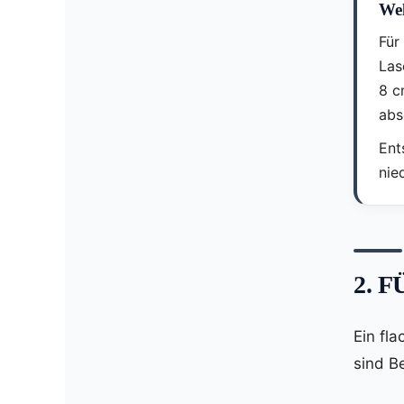
Wel
Für
Las
8 c
abs
Ent
nie
2. 
Ein fl
sind B