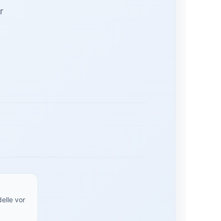
r
elle vor