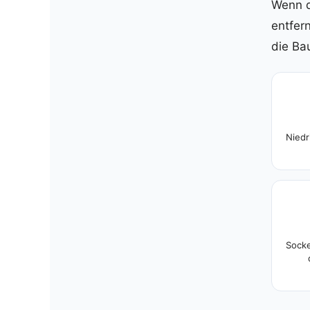
Wenn d
entfer
die Ba
Niedr
Socke