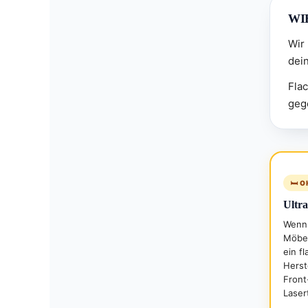
WI
Wir
dei
Flac
geg
🛏️ 
Ultr
Wenn 
Möbel
ein f
Herst
Front
Laser