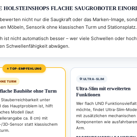
E HOLSTEINSHOPS FLACHE SAUGROBOTER EINOR
 bewerten nicht nur die Saugkraft oder das Marken-Image, sond
nen Möbeln, Sensorik ohne klassischen Turm und Stationsplatz.
h ist nicht automatisch besser – wer viele Schwellen oder hoch
en Schwellenfähigkeit abwägen.
🛠️ ULTRA-SLIM
OHNE TURM
Ultra-Slim mit erweiterten
aflache Bauhöhe ohne Turm
Funktionen
Stauberreichbarkeit unter
Wer flach UND Funktionsvielfalt
 das Hauptproblem ist, hilft
möchte, findet Ultra-Slim-Mode
laches Modell (laut
mit zusätzlichen mechanischen
ellerangabe ca. 8 cm) mit
Komponenten wie ausfahrbare
-/3D-Sensor statt klassischem
Arm.
turm.